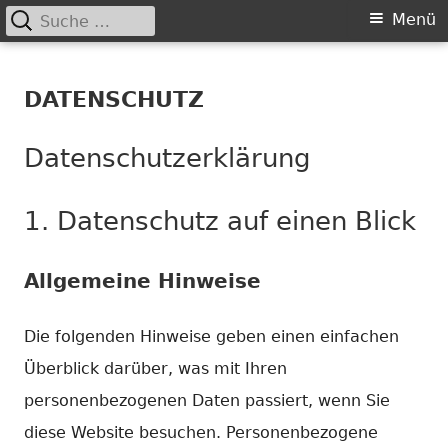
Suche
Primäres
Menü
nach:
Springe
Menü
Chance nicht genutzt
leider …
zum
DATENSCHUTZ
Inhalt
Datenschutz­erklärung
1. Datenschutz auf einen Blick
Allgemeine Hinweise
Die folgenden Hinweise geben einen einfachen
Überblick darüber, was mit Ihren
personenbezogenen Daten passiert, wenn Sie
diese Website besuchen. Personenbezogene