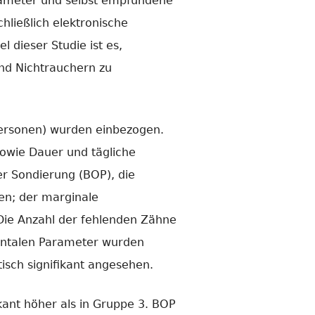
arameter und selbst empfundene
ließlich elektronische
 dieser Studie ist es,
nd Nichtrauchern zu
Personen) wurden einbezogen.
wie Dauer und tägliche
r Sondierung (BOP), die
en; der marginale
Die Anzahl der fehlenden Zähne
dontalen Parameter wurden
tisch signifikant angesehen.
kant höher als in Gruppe 3. BOP