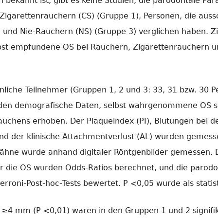
n bekannt ist, gibt es keine Studien, die parodontale P
igarettenrauchern (CS) (Gruppe 1), Personen, die aussch
und Nie-Rauchern (NS) (Gruppe 3) verglichen haben. Ziel
bst empfundene OS bei Rauchern, Zigarettenrauchern u
iche Teilnehmer (Gruppen 1, 2 und 3: 33, 31 bzw. 30 
den demografische Daten, selbst wahrgenommene OS so
uchens erhoben. Der Plaqueindex (PI), Blutungen bei de
d der klinische Attachmentverlust (AL) wurden gemess
ähne wurde anhand digitaler Röntgenbilder gemessen. 
Für die OS wurden Odds-Ratios berechnet, und die paro
erroni-Post-hoc-Tests bewertet. P <0,05 wurde als statis
D ≥4 mm (P <0,01) waren in den Gruppen 1 und 2 signifi