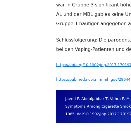
war in Gruppe 3 signifikant höhe
AL und der MBL gab es keine U
Gruppe 1 häufiger angegeben al
Schlussfolgerung: Die parodon
bei den Vaping-Patienten und d
https://doi.org/10.1902/jop.2017.17019
https://pubmed.ncbi.nlm.nih.gov/28644
Javed F, Abduljabbar T, Vohra F, 
Symptoms Among Cigarette Smokers
1065. doi:10.1902/jop.2017.17019