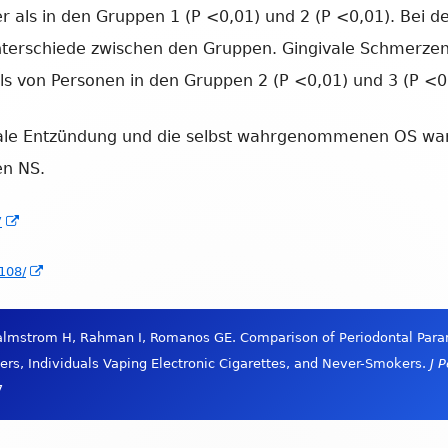
r als in den Gruppen 1 (P <0,01) und 2 (P <0,01). Bei de
nterschiede zwischen den Gruppen. Gingivale Schmerze
s von Personen in den Gruppen 2 (P <0,01) und 3 (P <0
tale Entzündung und die selbst wahrgenommenen OS ware
en NS.
In
7
neuem
In
108/
Fenster
neuem
öffnen
Fenster
Malmstrom H, Rahman I, Romanos GE. Comparison of Periodontal Para
öffnen
, Individuals Vaping Electronic Cigarettes, and Never-Smokers.
J 
7