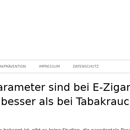
leider …
Chance nicht genutzt
AKPRÄVENTION
IMPRESSUM
DATENSCHUTZ
arameter sind bei E-Ziga
esser als bei Tabakrau