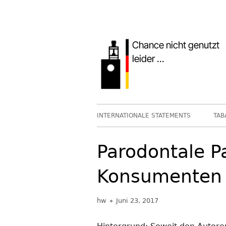
Springe
zum
Inhalt
Primäres
INTERNATIONALE STATEMENTS
TAB
Menü
Parodontale P
Konsumenten b
Autor
Veröffentlicht
hw
Juni 23, 2017
am