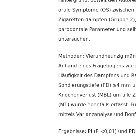
Hintergrund: Soweit den Autore
orale Symptome (OS) zwischen Z
Zigaretten dampfen (Gruppe 2), 
parodontale Parameter und sel
untersuchen.
Methoden: Vierundneunzig männl
Anhand eines Fragebogens wur
Häufigkeit des Dampfens und Ra
Sondierungstiefe (PD) ≥4 mm un
Knochenverlust (MBL) um alle Z
(MT) wurde ebenfalls erfasst. 
mittels Varianzanalyse und Bonf
Ergebnisse: PI (P <0,01) und P