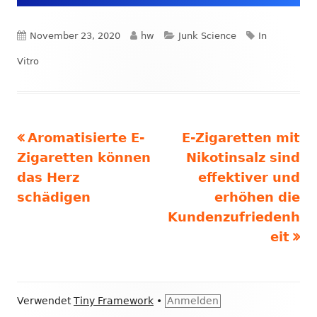
Veröffentlicht
Autor
Kategorien
Schlagwörte
November 23, 2020
hw
Junk Science
In
am
Vitro
Vorheriger
Nächster
Aromatisierte E-
E-Zigaretten mit
Beitrags-
Beitrag:
Beitrag
Zigaretten können
Nikotinsalz sind
Navigation
das Herz
effektiver und
schädigen
erhöhen die
Kundenzufriedenh
eit
Footer
Verwendet
Tiny Framework
•
Anmelden