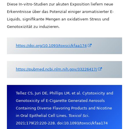
Diese In-vitro-Studien zur akuten Exposition liefern neue
Erkenntnisse über das Potenzial einiger aromatisierter E-
Liquids, signifikante Mengen an oxidativem Stress und
Genotoxizität zu induzieren.
In
https://doi.org/10.1093/toxsci/kfaa174
neuem
Fenster
öffnen
In
https://pubmed.ncbi.nlm.nih.gov/33226417/
neuem
Fenster
öffnen
Tellez CS, Juri DE, Phillips LM, et al. Cytotoxicity and
Genotoxicity of E-Cigarette Generated Aerosols
Containing Diverse Flavoring Products and Nicotine
in Oral Epithelial Cell Lines.
Toxicol Sci
.
2021;179(2):220-228. doi:10.1093/toxsci/kfaa174