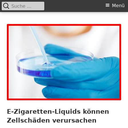
Suche
Primäres
Menü
nach:
Springe
Menü
Chance nicht genutzt
leider …
zum
Inhalt
E-Zigaretten-Liquids können
Zellschäden verursachen