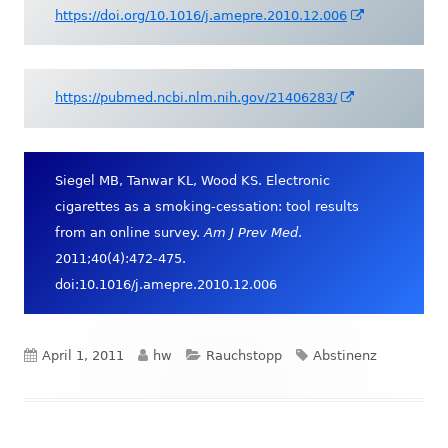
In
https://doi.org/10.1016/j.amepre.2010.12.006
neuem
Fenster
öffnen
In
https://pubmed.ncbi.nlm.nih.gov/21406283/
neuem
Fenster
öffnen
Siegel MB, Tanwar KL, Wood KS. Electronic
cigarettes as a smoking-cessation: tool results
from an online survey.
Am J Prev Med
.
2011;40(4):472-475.
doi:10.1016/j.amepre.2010.12.006
Veröffentlicht
Autor
Kategorien
Schlagwörter
April 1, 2011
hw
Rauchstopp
Abstinenz
am