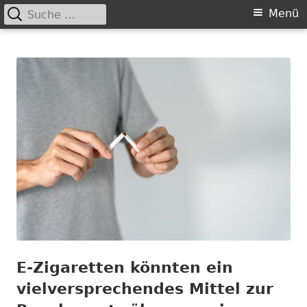
Suche
Primäres
Menü
nach:
Springe
Menü
Chance nicht genutzt
leider …
zum
Inhalt
E-Zigaretten könnten ein
vielversprechendes Mittel zur