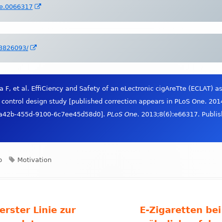
In
ne.0066317
neuem
Fenster
öffnen
In
23826093/
neuem
Fenster
öffnen
F, et al. EffiCiency and Safety of an eLectronic cigAreTte (ECLAT) as
ontrol design study [published correction appears in PLoS One. 2014
-a42b-455d-9100-6c7ee45d58d0].
PLoS One
. 2013;8(6):e66317. Publi
Schlagwörter
p
Motivation
Nächster
erster Linie zur
E-Zigaretten b