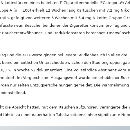
ikotinstärken eines beliebten E-Zigarettenmodells ("Categoria"; Arbi
ruppe A (n = 100) erhielt 12 Wochen lang Kartuschen mit 7,2 mg Nikot
otin, gefolgt von weiteren 6 Wochen mit 5,4 mg Nikotin; Gruppe C (
umfasste neun Besuche, bei denen der Zigarettenkonsum pro Tag un
 Raucherentwöhnungs- und -reduktionsraten berechnet. Unerwünscht
Tag und die eCO-Werte gingen bei jedem Studienbesuch in allen dre
 keine einheitlichen Unterschiede zwischen den Studiengruppen gab
10,3 % in Woche 52 dokumentiert. Eine vollständige Abstinenz vom 
entiert. Im Vergleich zum Ausgangswert wurde ein erheblicher Rück
urden nur selten Entzugserscheinungen gemeldet. Die Wahrnehmung
iedenstellend.
cht die Absicht hatten, mit dem Rauchen aufzuhören, verringerte die
 führte zu einer dauerhaften Tabakabstinenz, ohne signifikante Ne