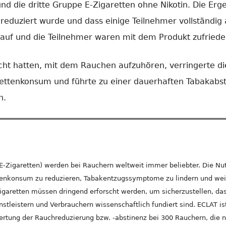
nd die dritte Gruppe E-Zigaretten ohne Nikotin. Die Erge
eduziert wurde und dass einige Teilnehmer vollständig
auf und die Teilnehmer waren mit dem Produkt zufriede
sicht hatten, mit dem Rauchen aufzuhören, verringerte 
rettenkonsum und führte zu einer dauerhaften Tabakabsti
n.
(E-Zigaretten) werden bei Rauchern weltweit immer beliebter. Die Nu
enkonsum zu reduzieren, Tabakentzugssymptome zu lindern und weite
Zigaretten müssen dringend erforscht werden, um sicherzustellen, da
tleistern und Verbrauchern wissenschaftlich fundiert sind. ECLAT ist
wertung der Rauchreduzierung bzw. -abstinenz bei 300 Rauchern, die 