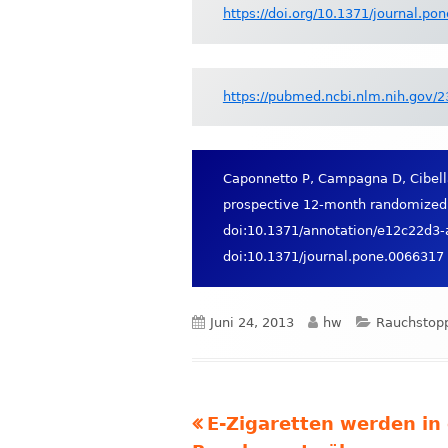
https://doi.org/10.1371/journal.po
https://pubmed.ncbi.nlm.nih.gov/
Caponnetto P, Campagna D, Cibella 
prospective 12-month randomized c
doi:10.1371/annotation/e12c22d3
doi:10.1371/journal.pone.0066317
Veröffentlicht
Autor
Kategorien
Juni 24, 2013
hw
Rauchstop
am
Vorheriger
E-Zigaretten werden in 
Beitrags-