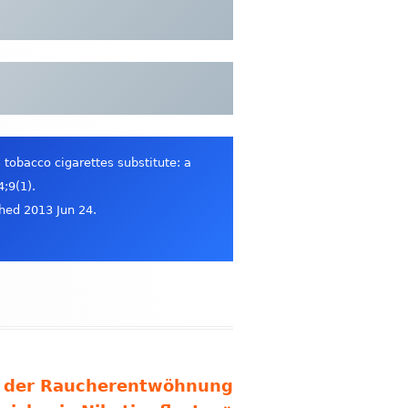
 tobacco cigarettes substitute: a
;9(1).
shed 2013 Jun 24.
ei der Raucherentwöhnung