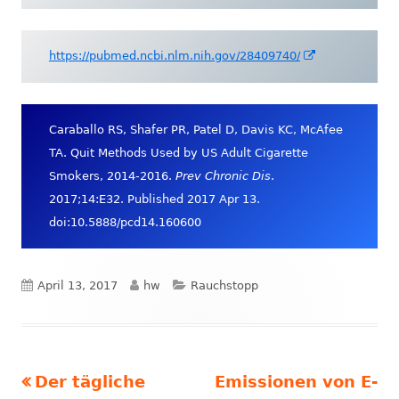
neuem
Fenster
öffnen
In
https://pubmed.ncbi.nlm.nih.gov/28409740/
neuem
Fenster
öffnen
Caraballo RS, Shafer PR, Patel D, Davis KC, McAfee
TA. Quit Methods Used by US Adult Cigarette
Smokers, 2014-2016.
Prev Chronic Dis
.
2017;14:E32. Published 2017 Apr 13.
doi:10.5888/pcd14.160600
Veröffentlicht
Autor
Kategorien
April 13, 2017
hw
Rauchstopp
am
Vorheriger
Nächster
Der tägliche
Emissionen von E-
Beitrags-