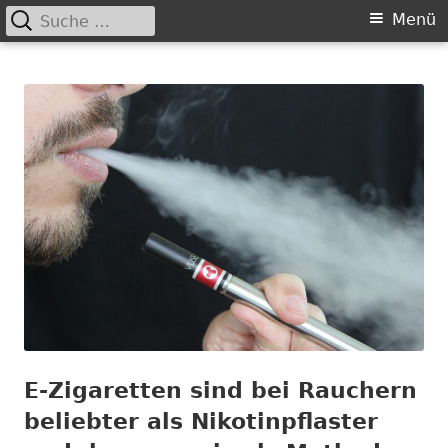
Suche
Primäres
Menü
nach:
Springe
Menü
Chance nicht genutzt
leider …
zum
Inhalt
E-Zigaretten sind bei Rauchern
beliebter als Nikotinpflaster