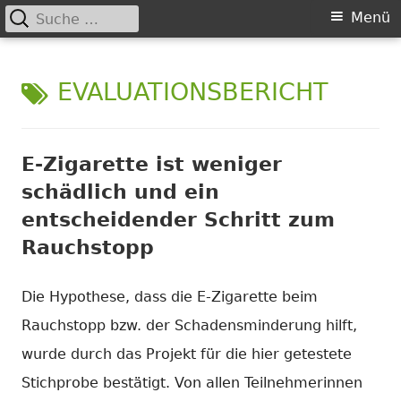
Suche
Primäres
Menü
nach:
Springe
Menü
Chance nicht genutzt
leider …
zum
SCHLAGWORT:
EVALUATIONSBERICHT
Inhalt
E-Zigarette ist weniger
schädlich und ein
entscheidender Schritt zum
Rauchstopp
Die Hypothese, dass die E-Zigarette beim
Rauchstopp bzw. der Schadensminderung hilft,
wurde durch das Projekt für die hier getestete
Stichprobe bestätigt. Von allen Teilnehmerinnen