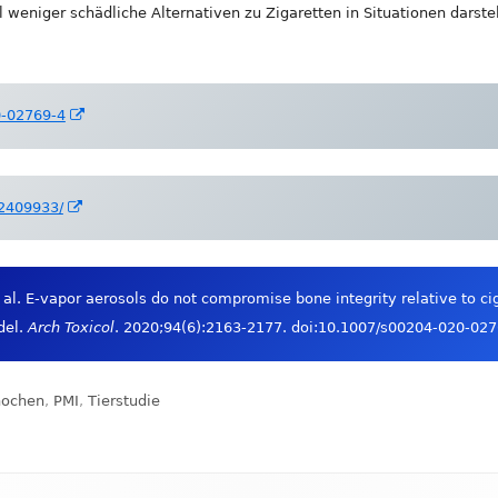
 weniger schädliche Alternativen zu Zigaretten in Situationen darste
In
0-02769-4
neuem
Fenster
öffnen
In
32409933/
neuem
Fenster
öffnen
 al. E-vapor aerosols do not compromise bone integrity relative to c
el.
Arch Toxicol
. 2020;94(6):2163-2177. doi:10.1007/s00204-020-02
hlagwörter
ochen
,
PMI
,
Tierstudie