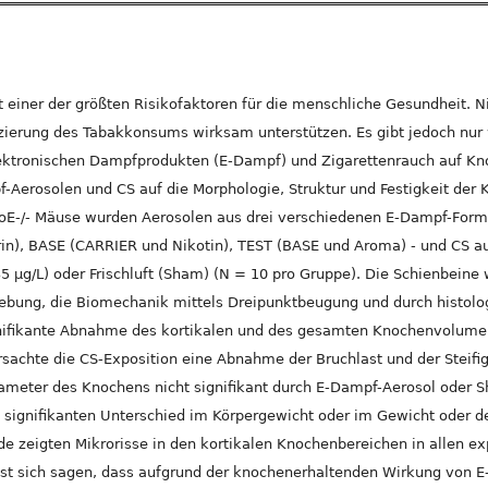
t einer der größten Risikofaktoren für die menschliche Gesundheit. Ni
zierung des Tabakkonsums wirksam unterstützen. Es gibt jedoch nur
ektronischen Dampfprodukten (E-Dampf) und Zigarettenrauch auf Kno
-Aerosolen und CS auf die Morphologie, Struktur und Festigkeit der 
poE-/- Mäuse wurden Aerosolen aus drei verschiedenen E-Dampf-For
rin), BASE (CARRIER und Nikotin), TEST (BASE und Aroma) - und CS a
 µg/L) oder Frischluft (Sham) (N = 10 pro Gruppe). Die Schienbeine 
bung, die Biomechanik mittels Dreipunktbeugung und durch histolog
ignifikante Abnahme des kortikalen und des gesamten Knochenvolume
achte die CS-Exposition eine Abnahme der Bruchlast und der Steifi
ameter des Knochens nicht signifikant durch E-Dampf-Aerosol oder 
n signifikanten Unterschied im Körpergewicht oder im Gewicht oder 
e zeigten Mikrorisse in den kortikalen Knochenbereichen in allen e
t sich sagen, dass aufgrund der knochenerhaltenden Wirkung von E-