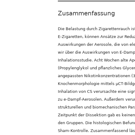
Zusammenfassung
Die Belastung durch Zigarettenrauch is
E-Zigaretten, können Ansätze zur Redu
Auswirkungen der Aerosole, die von el
wir über die Auswirkungen von E-Dampf
Inhalationsstudie. Acht Wochen alte A
(Propylenglykol und pflanzliches Glyce
angepassten Nikotinkonzentrationen (35
Knochenmorphologie mittels µCT-Bildge
Inhalation von CS verursachte eine s
zu e-Dampf-Aerosolen. Außerdem verurs
strukturellen und biomechanischen Par
Zeitpunkt der Dissektion gab es keine
den Gruppen. Die histologischen Befund
Sham-Kontrolle. Zusammenfassend läss