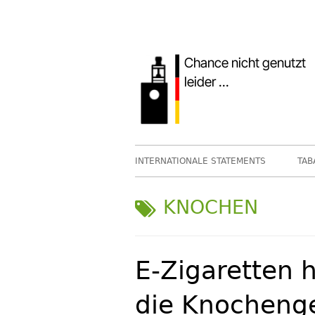
Springe
zum
Inhalt
Primäres
INTERNATIONALE STATEMENTS
TAB
Menü
SCHLAGWORT:
KNOCHEN
E-Zigaretten 
die Knocheng