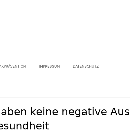
leider …
Chance nicht genutzt
AKPRÄVENTION
IMPRESSUM
DATENSCHUTZ
haben keine negative Au
esundheit