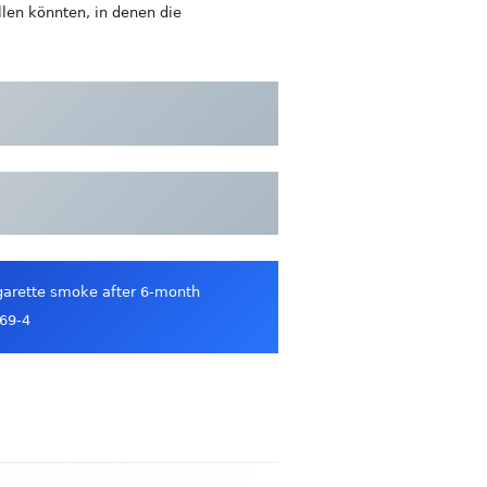
llen könnten, in denen die
igarette smoke after 6-month
769-4