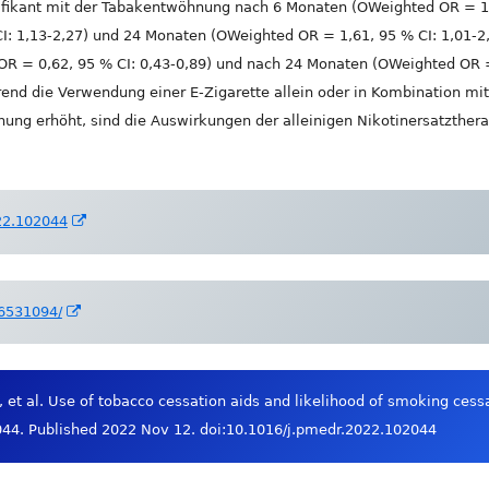
ifikant mit der Tabakentwöhnung nach 6 Monaten (OWeighted OR = 1,
I: 1,13-2,27) und 24 Monaten (OWeighted OR = 1,61, 95 % CI: 1,01-
 = 0,62, 95 % CI: 0,43-0,89) und nach 24 Monaten (OWeighted OR = 
d die Verwendung einer E-Zigarette allein oder in Kombination mit 
ng erhöht, sind die Auswirkungen der alleinigen Nikotinersatztherap
In
022.102044
neuem
Fenster
öffnen
In
36531094/
neuem
Fenster
öffnen
 et al. Use of tobacco cessation aids and likelihood of smoking cess
044. Published 2022 Nov 12. doi:10.1016/j.pmedr.2022.102044