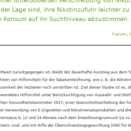
iner unterdosierten Verschreibung von Nikot
er Lage sind, ihre Nikotinzufuhr leichter zu
n Konsum auf ihr Suchtniveau abzustimmen.
Fekom,
tweit zurückgegangen ist, bleibt der dauerhafte Ausstieg aus dem 
Arten von Hilfsmitteln für die Tabakentwöhnung, wie z. B. die Nikoti
samkeit der letzteren noch umstritten ist. Ziel dieser Studie ist es, 
wendeten Hilfsmittel unter Berücksichtigung von Auswahl- und Störf
hen Gesundheitsbarometer 2017, einer Querschnittserhebung der fr
er Verwendung von E-Zigaretten und Nikotinersatzprodukten und dre
herstatus 6, 12 und 24 Monate nach dem Entwöhnungsversuch (ja vs. 
ntativ sind, und mit Hilfe der Überschneidungsgewichtung (OW) für N