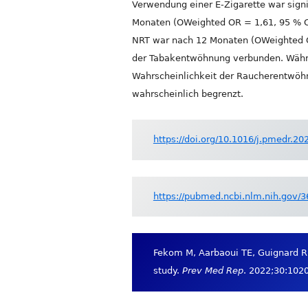
Verwendung einer E-Zigarette war sign
Monaten (OWeighted OR = 1,61, 95 % C
NRT war nach 12 Monaten (OWeighted OR
der Tabakentwöhnung verbunden. Währen
Wahrscheinlichkeit der Raucherentwöhnu
wahrscheinlich begrenzt.
https://doi.org/10.1016/j.pmedr.2
https://pubmed.ncbi.nlm.nih.gov/
Fekom M, Aarbaoui TE, Guignard R,
study.
Prev Med Rep
. 2022;30:102