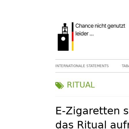
Springe
zum
Inhalt
Primäres
INTERNATIONALE STATEMENTS
TAB
Menü
SCHLAGWORT:
RITUAL
E-Zigaretten 
das Ritual auf