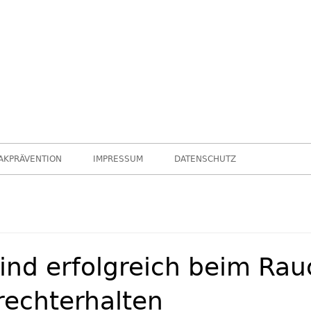
leider …
Chance nicht genutzt
AKPRÄVENTION
IMPRESSUM
DATENSCHUTZ
sind erfolgreich beim Rau
rechterhalten