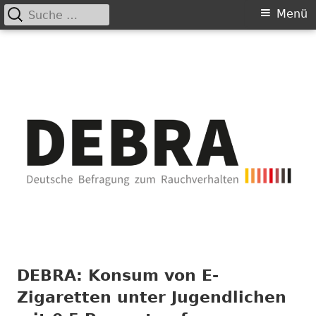
Suche
Primäres
Menü
nach:
Springe
Menü
Chance nicht genutzt
leider …
zum
Inhalt
DEBRA: Konsum von E-
Zigaretten unter Jugendlichen