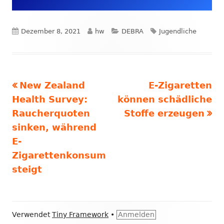
Veröffentlicht
Autor
Kategorien
Schlagwörter
Dezember 8, 2021
hw
DEBRA
Jugendliche
am
Vorheriger
Nächster
New Zealand
E-Zigaretten
Beitrags-
Beitrag:
Beitrag
Health Survey:
können schädliche
Navigation
Raucherquoten
Stoffe erzeugen
sinken, während
E-
Zigarettenkonsum
steigt
Footer
Verwendet
Tiny Framework
•
Anmelden