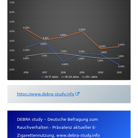
In
https://www.debra-study.info
neuem
Fenster
öffnen
DEBRA study – Deutsche Befragung zum
Rauchverhalten - Prävalenz aktueller E-
Zigarettennutzung, www.debra-study.info