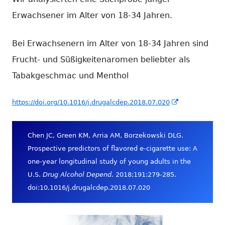
Erwachsener im Alter von 18-34 Jahren.
Bei Erwachsenern im Alter von 18-34 Jahren sind
Frucht- und Süßigkeitenaromen beliebter als
Tabakgeschmac und Menthol
In
https://doi.org/10.1016/j.drugalcdep.2018.07.020
neuem
Fenster
Chen JC, Green KM, Arria AM, Borzekowski DLG.
öffnen
Prospective predictors of flavored e-cigarette use: A
one-year longitudinal study of young adults in the
U.S.
Drug Alcohol Depend
. 2018;191:279-285.
doi:10.1016/j.drugalcdep.2018.07.020