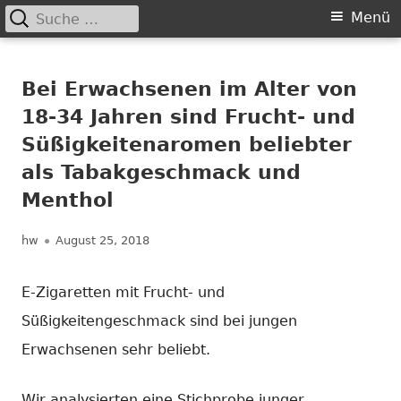
Suche
Primäres
Menü
nach:
Springe
Menü
Chance nicht genutzt
leider …
zum
Bei Erwachsenen im Alter von
Inhalt
18-34 Jahren sind Frucht- und
Süßigkeitenaromen beliebter
als Tabakgeschmack und
Menthol
Autor
Veröffentlicht
hw
August 25, 2018
am
E-Zigaretten mit Frucht- und
Süßigkeitengeschmack sind bei jungen
Erwachsenen sehr beliebt.
Wir analysierten eine Stichprobe junger