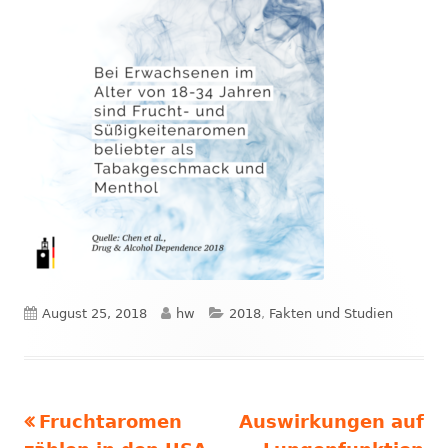
Veröffentlicht
Autor
Kategorien
August 25, 2018
hw
2018
,
Fakten und Studien
am
Vorheriger
Nächster
Fruchtaromen
Auswirkungen auf
Beitrags-