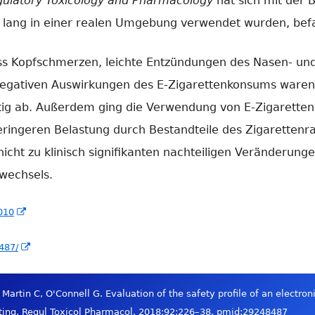
ulatory Toxicology and Pharmacology
hat sich mit der 
re lang in einer realen Umgebung verwendet wurden, befa
ass Kopfschmerzen, leichte Entzündungen des Nasen- un
negativen Auswirkungen des E-Zigarettenkonsums waren
tig ab. Außerdem ging die Verwendung von E-Zigaretten
ringeren Belastung durch Bestandteile des Zigarettenr
icht zu klinisch signifikanten nachteiligen Veränderun
fwechsels.
In
.010
neuem
In
487/
Fenster
neuem
öffnen
Fenster
 Martin C, O'Connell G. Evaluation of the safety profile of an electro
öffnen
etting. Regul Toxicol Pharmacol. 2018;92:226–38. pmid:29248487