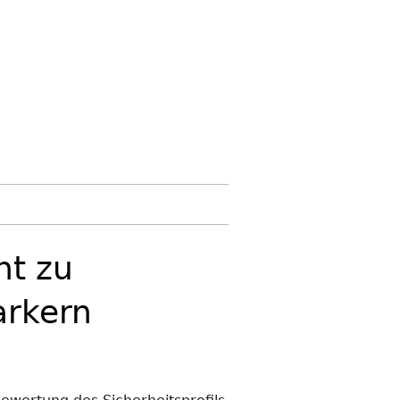
ht zu
arkern