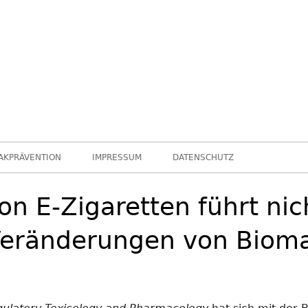
leider …
Chance nicht genutzt
AKPRÄVENTION
IMPRESSUM
DATENSCHUTZ
n E-Zigaretten führt nic
Veränderungen von Biom