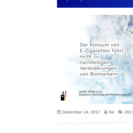
Veröffentlicht
Autor
Kate
Dezember 14, 2017
hw
201
am