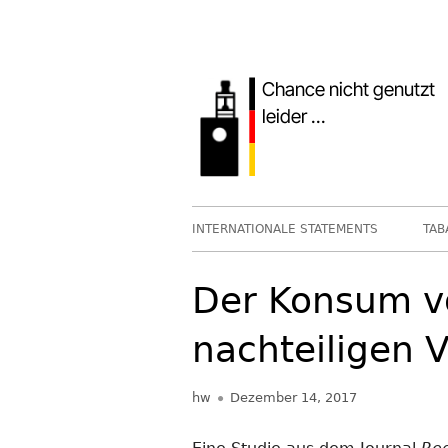
Springe
zum
Inhalt
Primäres
INTERNATIONALE STATEMENTS
TAB
Menü
Der Konsum vo
nachteiligen 
Autor
Veröffentlicht
hw
Dezember 14, 2017
am