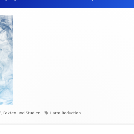
gorien
Schlagwörter
7
,
Fakten und Studien
Harm Reduction