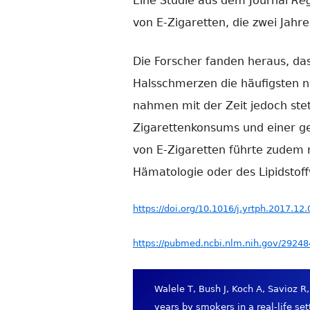
Eine Studie aus dem Journal
Reg
von E-Zigaretten, die zwei Jah
Die Forscher fanden heraus, d
Halsschmerzen die häufigsten 
nahmen mit der Zeit jedoch ste
Zigarettenkonsums und einer ge
von E-Zigaretten führte zudem n
Hämatologie oder des Lipidstof
https://doi.org/10.1016/j.yrtph.2017.12
https://pubmed.ncbi.nlm.nih.gov/29248
Walele T, Bush J, Koch A, Savioz R,
years by smokers in a real-life s