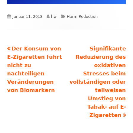
Veröffentlicht
Autor
Kategorien
Januar 11, 2018
hw
Harm Reduction
am
Vorheriger
Nächster
Der Konsum von
Signifikante
Beitrags-
Beitrag:
Beitrag
E-Zigaretten führt
Reduzierung des
Navigation
nicht zu
oxidativen
nachteiligen
Stresses beim
Veränderungen
vollständigen oder
von Biomarkern
teilweisen
Umstieg von
Tabak- auf E-
Zigaretten