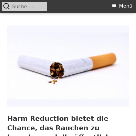
Suche
Primäres
Menü
nach:
Springe
Menü
Chance nicht genutzt
leider …
zum
Inhalt
Harm Reduction bietet die
Chance, das Rauchen zu