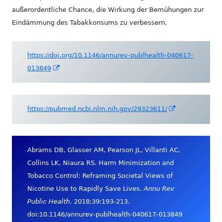
außerordentliche Chance, die Wirkung der Bemühungen zur
Eindämmung des Tabakkonsums zu verbessern.
https://doi.org/10.1146/annurev-publhealth-040617-
In
013849
neuem
Fenster
öffnen
In
https://pubmed.ncbi.nlm.nih.gov/29323611/
neuem
Fenster
öffnen
Abrams DB, Glasser AM, Pearson JL, Villanti AC,
Collins LK, Niaura RS. Harm Minimization and
Tobacco Control: Reframing Societal Views of
Nicotine Use to Rapidly Save Lives.
Annu Rev
Public Health
. 2018;39:193-213.
doi:10.1146/annurev-publhealth-040617-013849