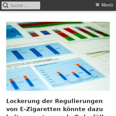
Suche
Primäres
Menü
nach:
Springe
Menü
Chance nicht genutzt
leider …
zum
Inhalt
Lockerung der Regulierungen
von E-Zigaretten könnte dazu