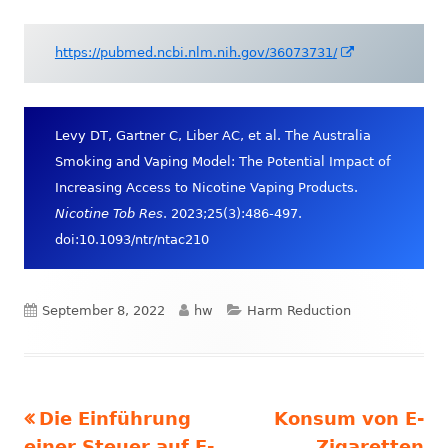
Fenster
öffnen
In
https://pubmed.ncbi.nlm.nih.gov/36073731/
neuem
Fenster
öffnen
Levy DT, Gartner C, Liber AC, et al. The Australia
Smoking and Vaping Model: The Potential Impact of
Increasing Access to Nicotine Vaping Products.
Nicotine Tob Res
. 2023;25(3):486-497.
doi:10.1093/ntr/ntac210
Veröffentlicht
Autor
Kategorien
September 8, 2022
hw
Harm Reduction
am
Vorheriger
Nächster
Die Einführung
Konsum von E-
Beitrags-
Beitrag:
Beitrag
einer Steuer auf E-
Zigaretten