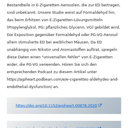
Bestandteile in E-Zigaretten-Aerosolen, die zur ED beitragen,
sind unbekannt. Unsere Studie weist auf Formaldehyd hin,
das beim Erhitzen von E-Zigaretten-Lösungsmitteln
(Propylenglykol, PG; pflanzliches Glycerin, VG) gebildet wird.
Die Exposition gegenüber Formaldehyd oder PG-VG-Aerosol
allein stimulierte ED bei weiblichen Mäusen. Da ED
unabhängig von Nikotin und Aromastoffen auftrat, spiegeln
diese Daten einen "universellen Fehler" von E-Zigaretten
wider, die PG-VG verwenden. Hören Sie sich den
entsprechenden Podcast zu diesem Artikel unter
https://ajpheart.podbean.com/e/e-cigarettes-aldehydes-and-
endothelial-dysfunction/ an.
In
https://doi.org/10.1152/ajpheart.00878.2020
neuem
Fenster
öffnen