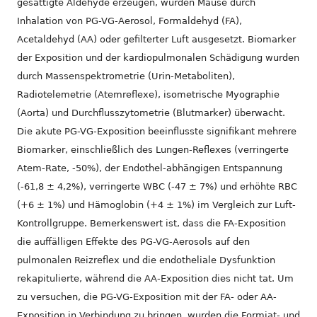
gesättigte Aldehyde erzeugen, wurden Mäuse durch
Inhalation von PG-VG-Aerosol, Formaldehyd (FA),
Acetaldehyd (AA) oder gefilterter Luft ausgesetzt. Biomarker
der Exposition und der kardiopulmonalen Schädigung wurden
durch Massenspektrometrie (Urin-Metaboliten),
Radiotelemetrie (Atemreflexe), isometrische Myographie
(Aorta) und Durchflusszytometrie (Blutmarker) überwacht.
Die akute PG-VG-Exposition beeinflusste signifikant mehrere
Biomarker, einschließlich des Lungen-Reflexes (verringerte
Atem-Rate, -50%), der Endothel-abhängigen Entspannung
(-61,8 ± 4,2%), verringerte WBC (-47 ± 7%) und erhöhte RBC
(+6 ± 1%) und Hämoglobin (+4 ± 1%) im Vergleich zur Luft-
Kontrollgruppe. Bemerkenswert ist, dass die FA-Exposition
die auffälligen Effekte des PG-VG-Aerosols auf den
pulmonalen Reizreflex und die endotheliale Dysfunktion
rekapitulierte, während die AA-Exposition dies nicht tat. Um
zu versuchen, die PG-VG-Exposition mit der FA- oder AA-
Exposition in Verbindung zu bringen, wurden die Formiat- und