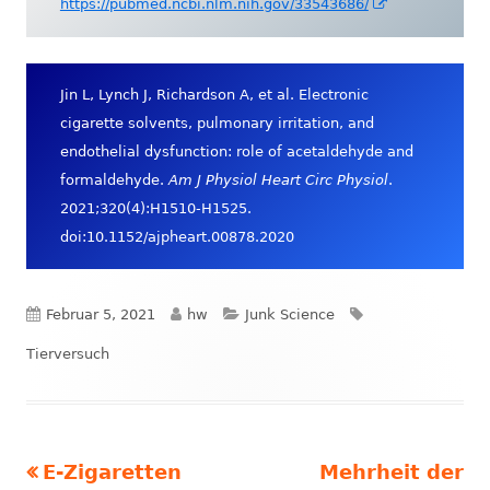
In
https://pubmed.ncbi.nlm.nih.gov/33543686/
neuem
Fenster
öffnen
Jin L, Lynch J, Richardson A, et al. Electronic
cigarette solvents, pulmonary irritation, and
endothelial dysfunction: role of acetaldehyde and
formaldehyde.
Am J Physiol Heart Circ Physiol
.
2021;320(4):H1510-H1525.
doi:10.1152/ajpheart.00878.2020
Veröffentlicht
Autor
Kategorien
Schlagwörter
Februar 5, 2021
hw
Junk Science
am
Tierversuch
Vorheriger
Nächster
E-Zigaretten
Mehrheit der
Beitrags-