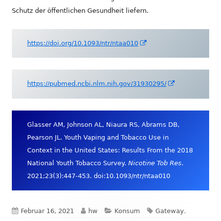
Schutz der öffentlichen Gesundheit liefern.
In
https://doi.org/10.1093/ntr/ntaa010
neuem
Fenster
öffnen
In
https://pubmed.ncbi.nlm.nih.gov/31930295/
neuem
Fenster
öffnen
Glasser AM, Johnson AL, Niaura RS, Abrams DB,
Pearson JL. Youth Vaping and Tobacco Use in
Context in the United States: Results From the 2018
National Youth Tobacco Survey.
Nicotine Tob Res
.
2021;23(3):447-453. doi:10.1093/ntr/ntaa010
Veröffentlicht
Autor
Kategorien
Schlagwörter
Februar 16, 2021
hw
Konsum
Gateway
,