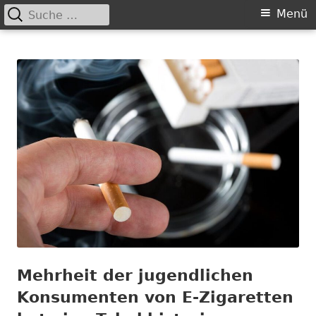
Suche
Primäres
Menü
nach:
Springe
Menü
Chance nicht genutzt
leider …
zum
Inhalt
Mehrheit der jugendlichen
Konsumenten von E-Zigaretten