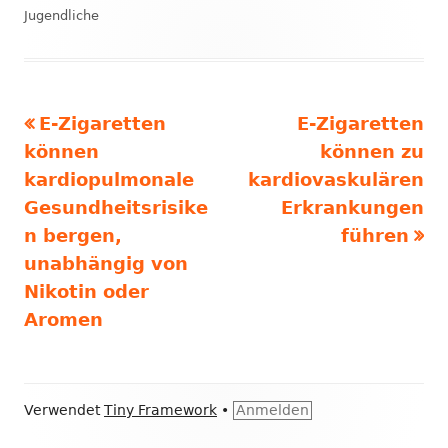
am
Jugendliche
Vorheriger
Nächster
E-Zigaretten
E-Zigaretten
Beitrags-
Beitrag:
Beitrag
können
können zu
Navigation
kardiopulmonale
kardiovaskulären
Gesundheitsrisike
Erkrankungen
n bergen,
führen
unabhängig von
Nikotin oder
Aromen
Footer
Verwendet
Tiny Framework
•
Anmelden
Inhalt