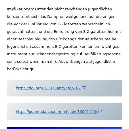
Implikationen: Unter den nicht rauchenden Jugendlichen
konzentriert sich das Dampfen weitgehend auf diejenigen,
die vor der Einführung von E-Zigaretten wahrscheinlich
geraucht hätten, und die Einführung von E-Zigaretten fiel mit
einer Beschleunigung des Rückgangs der Raucherquote bei
Jugendlichen zusammen. E-Zigaretten können ein wichtiges
Instrument zur Schadensbegrenzung auf Bevölkerungsebene
sein, selbst wenn man ihre Auswirkungen auf Jugendliche
berücksichtigt.
In
https://doi.org/10.1093/ntr/ntab102
neuem
Fenster
öffnen
In
https://pubmed.ncbi.nlm.nih.gov/33991190/
neuem
Fenster