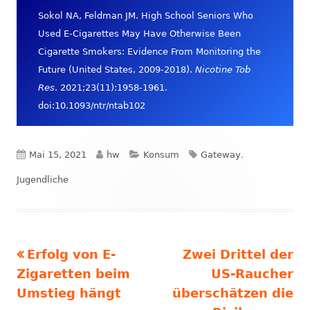
öffnen
Sokol NA, Feldman JM. High School Seniors Who
Used E-Cigarettes May Have Otherwise Been
Cigarette Smokers: Evidence From Monitoring the
Future (United States, 2009-2018).
Nicotine Tob
Res
. 2021;23(11):1958-1961.
doi:10.1093/ntr/ntab102
Veröffentlicht
Autor
Kategorien
Schlagwörter
Mai 15, 2021
hw
Konsum
Gateway
,
am
Jugendliche
Vorheriger
Nächster
Erfolg von E-
Zwei Drittel der
Beitrags-
Beitrag:
Beitrag
Zigaretten beim
US-Raucher
Navigation
Umstieg hängt
überschätzen die