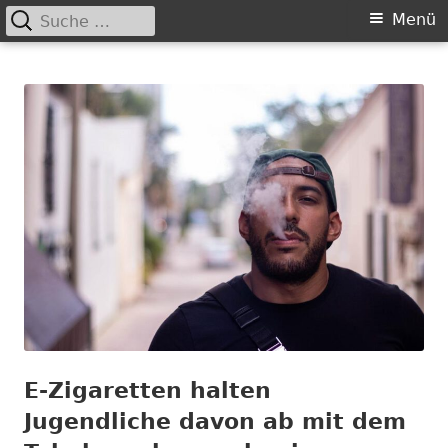
Suche
Primäres
Menü
nach:
Springe
Menü
Chance nicht genutzt
leider …
zum
Inhalt
E-Zigaretten halten
Jugendliche davon ab mit dem