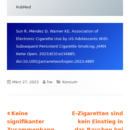
öffnen
PubMed
Sun R, Méndez D, Warner KE. Association of
Electronic Cigarette Use by US Adolescents With
Subsequent Persistent Cigarette Smoking.
JAMA
Netw Open.
2023;6(3):e234885.
doi:10.1001/jamanetworkopen.2023.4885
Veröffentlicht
Autor
Kategorien
März 27, 2023
hw
Konsum
am
Vorheriger
Nächster
Keine
E-Zigaretten sind
Beitrags-
Beitrag:
Beitrag
signifikanter
kein Einstieg in
Zusammenhang
das Rauchen bei