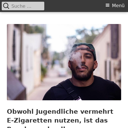
Suche
Primäres
Menü
nach:
Springe
Menü
Chance nicht genutzt
leider …
zum
Inhalt
Obwohl Jugendliche vermehrt
E-Zigaretten nutzen, ist das