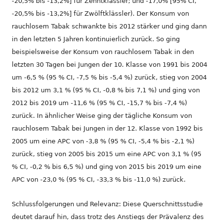
-20,5% bis -13,2%] für Zehntklässler; und -17,0% [95% CI,
-20,5% bis -13,2%] für Zwölftklässler). Der Konsum von
rauchlosem Tabak schwankte bis 2012 stärker und ging dann
in den letzten 5 Jahren kontinuierlich zurück. So ging
beispielsweise der Konsum von rauchlosem Tabak in den
letzten 30 Tagen bei Jungen der 10. Klasse von 1991 bis 2004
um -6,5 % (95 % CI, -7,5 % bis -5,4 %) zurück, stieg von 2004
bis 2012 um 3,1 % (95 % CI, -0,8 % bis 7,1 %) und ging von
2012 bis 2019 um -11,6 % (95 % CI, -15,7 % bis -7,4 %)
zurück. In ähnlicher Weise ging der tägliche Konsum von
rauchlosem Tabak bei Jungen in der 12. Klasse von 1992 bis
2005 um eine APC von -3,8 % (95 % CI, -5,4 % bis -2,1 %)
zurück, stieg von 2005 bis 2015 um eine APC von 3,1 % (95
% CI, -0,2 % bis 6,5 %) und ging von 2015 bis 2019 um eine
APC von -23,0 % (95 % CI, -33,3 % bis -11,0 %) zurück.
Schlussfolgerungen und Relevanz: Diese Querschnittsstudie
deutet darauf hin, dass trotz des Anstiegs der Prävalenz des