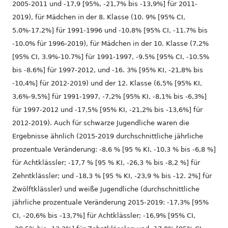
2005-2011 und -17,9 [95%, -21,7% bis -13,9%] für 2011-
2019), für Mädchen in der 8. Klasse (10. 9% [95% CI,
5.0%-17.2%] für 1991-1996 und -10.8% [95% CI, -11.7% bis
-10.0% für 1996-2019), für Mädchen in der 10. Klasse (7.2%
[95% CI, 3.9%-10.7%] für 1991-1997, -9.5% [95% CI, -10.5%
bis -8.6%] für 1997-2012, und -16. 3% [95% KI, -21,8% bis
-10,4%] für 2012-2019) und der 12. Klasse (6,5% [95% KI,
3,6%-9,5%] für 1991-1997, -7,2% [95% KI, -8,1% bis -6,3%]
für 1997-2012 und -17,5% [95% KI, -21,2% bis -13,6%] für
2012-2019). Auch für schwarze Jugendliche waren die
Ergebnisse ähnlich (2015-2019 durchschnittliche jährliche
prozentuale Veränderung: -8,6 % [95 % KI, -10,3 % bis -6,8 %]
für Achtklässler; -17,7 % [95 % KI, -26,3 % bis -8,2 %] für
Zehntklässler; und -18,3 % [95 % KI, -23,9 % bis -12. 2%] für
Zwölftklässler) und weiße Jugendliche (durchschnittliche
jährliche prozentuale Veränderung 2015-2019: -17,3% [95%
CI, -20,6% bis -13,7%] für Achtklässler; -16,9% [95% CI,