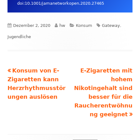
doi:10.1001/jamanetworkopen.2020.27465
Veröffentlicht
Autor
Kategorien
Schlagwörter
Dezember 2, 2020
hw
Konsum
Gateway
,
am
Jugendliche
Vorheriger
Nächster
Konsum von E-
E-Zigaretten mit
Beitrags-
Beitrag:
Beitrag
Zigaretten kann
hohem
Navigation
Herzrhythmusstör
Nikotingehalt sind
ungen auslösen
besser für die
Raucherentwöhnu
ng geeignet