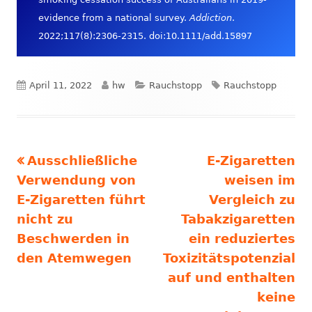
evidence from a national survey.
Addiction
.
2022;117(8):2306-2315. doi:10.1111/add.15897
Veröffentlicht
Autor
Kategorien
Schlagwörter
April 11, 2022
hw
Rauchstopp
Rauchstopp
am
Vorheriger
Nächster
Ausschließliche
E-Zigaretten
Beitrags-
Beitrag:
Beitrag
Verwendung von
weisen im
Navigation
E-Zigaretten führt
Vergleich zu
nicht zu
Tabakzigaretten
Beschwerden in
ein reduziertes
den Atemwegen
Toxizitätspotenzial
auf und enthalten
keine