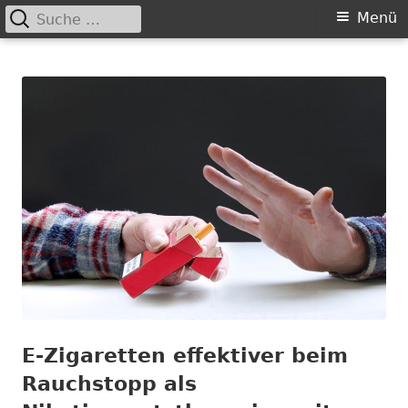
Suche
Primäres
Menü
nach:
Springe
Menü
Chance nicht genutzt
leider …
zum
Inhalt
E-Zigaretten effektiver beim
Rauchstopp als