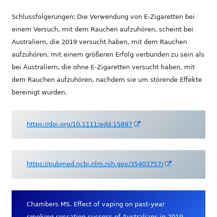
Schlussfolgerungen: Die Verwendung von E-Zigaretten bei
einem Versuch, mit dem Rauchen aufzuhören, scheint bei
Australiern, die 2019 versucht haben, mit dem Rauchen
aufzuhören, mit einem größeren Erfolg verbunden zu sein als
bei Australiern, die ohne E-Zigaretten versucht haben, mit
dem Rauchen aufzuhören, nachdem sie um störende Effekte
bereinigt wurden.
In
https://doi.org/10.1111/add.15897
neuem
Fenster
öffnen
In
https://pubmed.ncbi.nlm.nih.gov/35403757/
neuem
Fenster
öffnen
Chambers MS. Effect of vaping on past-year
smoking cessation success of Australians in 2019-