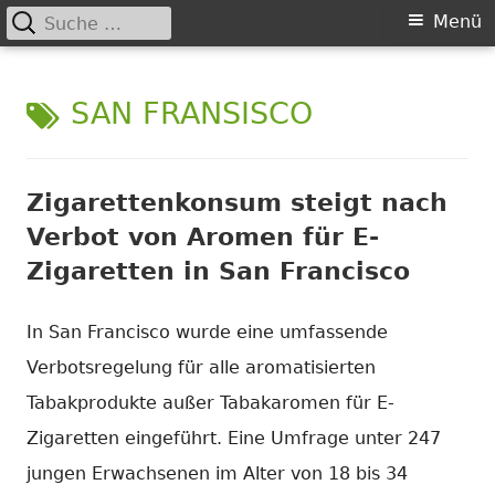
Suche
Primäres
Menü
nach:
Springe
Menü
Chance nicht genutzt
leider …
zum
SCHLAGWORT:
SAN FRANSISCO
Inhalt
Zigarettenkonsum steigt nach
Verbot von Aromen für E-
Zigaretten in San Francisco
In San Francisco wurde eine umfassende
Verbotsregelung für alle aromatisierten
Tabakprodukte außer Tabakaromen für E-
Zigaretten eingeführt. Eine Umfrage unter 247
jungen Erwachsenen im Alter von 18 bis 34