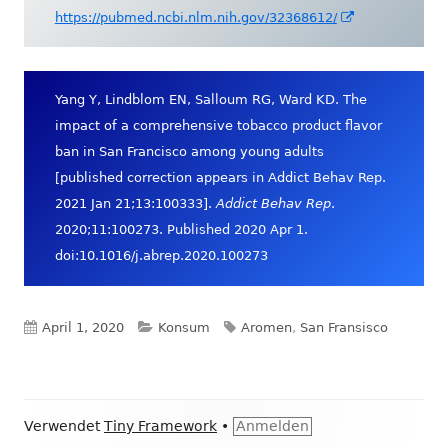
öffnen
In
https://pubmed.ncbi.nlm.nih.gov/32368612/
neuem
Fenster
öffnen
Yang Y, Lindblom EN, Salloum RG, Ward KD. The
impact of a comprehensive tobacco product flavor
ban in San Francisco among young adults
[published correction appears in Addict Behav Rep.
2021 Jan 21;13:100333].
Addict Behav Rep
.
2020;11:100273. Published 2020 Apr 1.
doi:10.1016/j.abrep.2020.100273
Veröffentlicht
Kategorien
Schlagwörter
April 1, 2020
Konsum
Aromen
,
San Fransisco
am
Footer
Verwendet
Tiny Framework
•
Anmelden