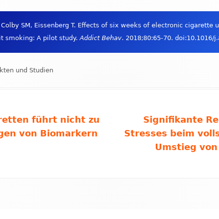
neuem
öffnen
Fenster
Colby SM, Eissenberg T. Effects of six weeks of electronic cigarette 
öffnen
t smoking: A pilot study.
Addict Behav
. 2018;80:65-70. doi:10.1016/
ien
kten und Studien
Nächster
etten führt nicht zu
Signifikante R
Beitrag
gen von Biomarkern
Stresses beim voll
Umstieg von 