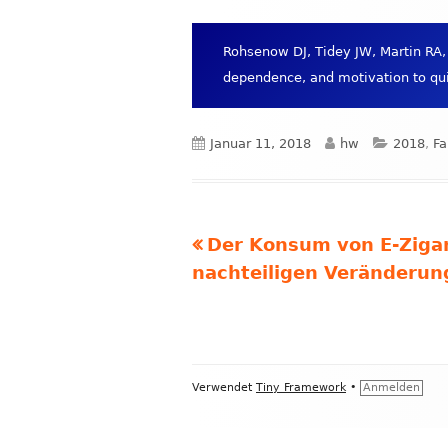
Rohsenow DJ, Tidey JW, Martin RA, 
dependence, and motivation to qui
Veröffentlicht
Autor
Kategor
Januar 11, 2018
hw
2018
,
Fa
am
Vorheriger
Der Konsum von E-Zigar
Beitrags-
Beitrag:
nachteiligen Veränderun
Navigation
Footer
Verwendet
Tiny Framework
•
Anmelden
Inhalt