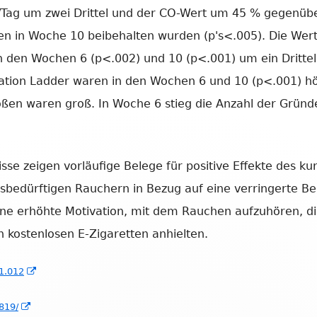
/Tag um zwei Drittel und der CO-Wert um 45 % gegenüb
en in Woche 10 beibehalten wurden (p's<.005). Die Wert
 den Wochen 6 (p<.002) und 10 (p<.001) um ein Drittel 
ation Ladder waren in den Wochen 6 und 10 (p<.001) höh
größen waren groß. In Woche 6 stieg die Anzahl der Gründ
se zeigen vorläufige Belege für positive Effekte des kur
gsbedürftigen Rauchern in Bezug auf eine verringerte B
ine erhöhte Motivation, mit dem Rauchen aufzuhören, 
 kostenlosen E-Zigaretten anhielten.
In
01.012
neuem
In
819/
Fenster