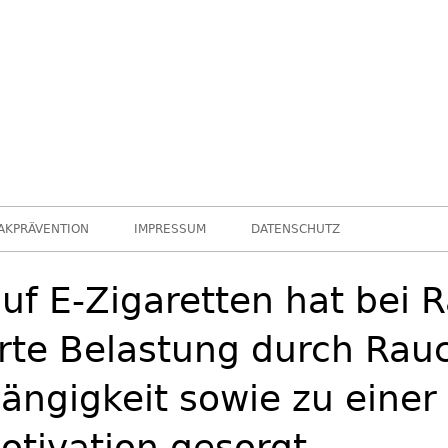
leider …
Chance nicht genutzt
AKPRÄVENTION
IMPRESSUM
DATENSCHUTZ
uf E-Zigaretten hat bei 
erte Belastung durch Rau
ängigkeit sowie zu einer
tivation gesorgt