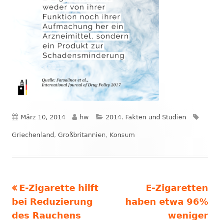
Veröffentlicht
Autor
Kategorien
Schla
März 10, 2014
hw
2014
,
Fakten und Studien
am
Griechenland
,
Großbritannien
,
Konsum
Vorheriger
Nächster
E-Zigarette hilft
E-Zigaretten
Beitrags-
Beitrag:
Beitrag
bei Reduzierung
haben etwa 96%
Navigation
des Rauchens
weniger