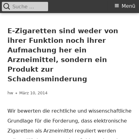
Suche
Primäres
Menü
nach:
Springe
Menü
Chance nicht genutzt
leider …
zum
E-Zigaretten sind weder von
Inhalt
ihrer Funktion noch ihrer
Aufmachung her ein
Arzneimittel, sondern ein
Produkt zur
Schadensminderung
Autor
Veröffentlicht
hw
März 10, 2014
am
Wir bewerten die rechtliche und wissenschaftliche
Grundlage für die Forderung, dass elektronische
Zigaretten als Arzneimittel reguliert werden