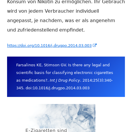
Konsum von Nikotin zu ermöglichen. Ihr Gebrauch
wird von jedem Verbraucher individuell
angepasst, je nachdem, was er als angenehm
und zufriedenstellend empfindet.
In
https://doi.org/10.1016/j.drugpo.2014.03.003
neuem
Fenster
Farsalinos KE, Stimson GV. Is there any legal and
öffnen
scientific basis for classifying electronic cigarettes
as medications?.
Int J Drug Policy
. 2014;25(3):340-
345. doi:10.1016/j.drugpo.2014.03.003