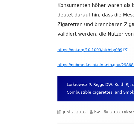
Konsumenten höher waren als b
deutet darauf hin, dass die Mes
Zigaretten und brennbaren Ziga
validiert werden, die Nutzer vo
In
https://doi.org/10.1093/ntr/nty089
ne
https://pubmed.ncbi.nlm.nih.gov/29868
Fen
öff
Lorkiewicz P, Riggs DW, Keith RJ, 
Combustible Cigarettes, and Smo
Veröffentlicht
Autor
Kategorien
Juni 2, 2018
hw
2018
,
Fakte
am