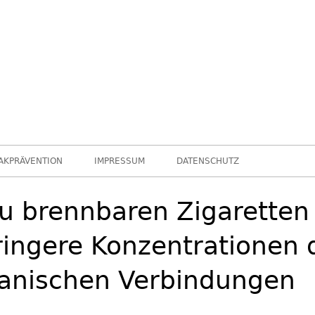
leider …
Chance nicht genutzt
AKPRÄVENTION
IMPRESSUM
DATENSCHUTZ
u brennbaren Zigaretten 
ringere Konzentrationen 
ganischen Verbindungen