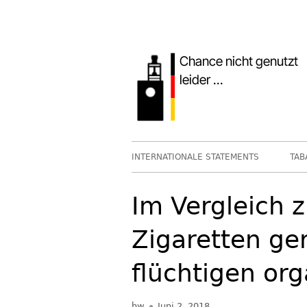
Springe
zum
Inhalt
Primäres
INTERNATIONALE STATEMENTS
TAB
Menü
Im Vergleich z
Zigaretten ge
flüchtigen or
Autor
Veröffentlicht
hw
Juni 2, 2018