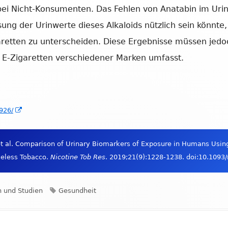
ei Nicht-Konsumenten. Das Fehlen von Anatabin im Uri
sung der Urinwerte dieses Alkaloids nützlich sein könnt
retten zu unterscheiden. Diese Ergebnisse müssen jedo
n E-Zigaretten verschiedener Marken umfasst.
uem
In
926/
ster
neuem
nen
Fenster
et al. Comparison of Urinary Biomarkers of Exposure in Humans Using
öffnen
keless Tobacco.
Nicotine Tob Res
. 2019;21(9):1228-1238. doi:10.1093/
Schlagwörter
n und Studien
Gesundheit