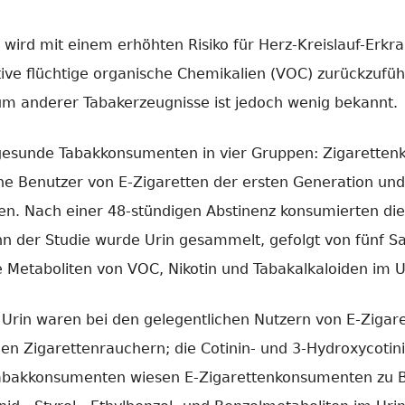
 wird mit einem erhöhten Risiko für Herz-Kreislauf-Erk
tive flüchtige organische Chemikalien (VOC) zurückzufü
m anderer Tabakerzeugnisse ist jedoch wenig bekannt.
 gesunde Tabakkonsumenten in vier Gruppen: Zigarette
e Benutzer von E-Zigaretten der ersten Generation und
n. Nach einer 48-stündigen Abstinenz konsumierten di
nn der Studie wurde Urin gesammelt, gefolgt von fünf 
 Metaboliten von VOC, Nikotin und Tabakalkaloiden im U
m Urin waren bei den gelegentlichen Nutzern von E-Ziga
den Zigarettenrauchern; die Cotinin- und 3-Hydroxycoti
-Tabakkonsumenten wiesen E-Zigarettenkonsumenten zu 