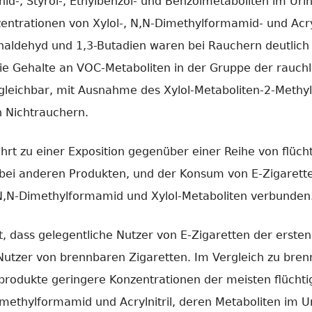
nid-, Styrol-, Ethylbenzol- und Benzolmetaboliten im Ur
ntrationen von Xylol-, N,N-Dimethylformamid- und Acryln
onaldehyd und 1,3-Butadien waren bei Rauchern deutlich
Die Gehalte an VOC-Metaboliten in der Gruppe der rau
gleichbar, mit Ausnahme des Xylol-Metaboliten-2-Methyl
n Nichtrauchern.
hrt zu einer Exposition gegenüber einer Reihe von flüc
 bei anderen Produkten, und der Konsum von E-Zigarette
N,N-Dimethylformamid und Xylol-Metaboliten verbunden
gt, dass gelegentliche Nutzer von E-Zigaretten der erste
Nutzer von brennbaren Zigaretten. Im Vergleich zu brenn
produkte geringere Konzentrationen der meisten flücht
ethylformamid und Acrylnitril, deren Metaboliten im Ur