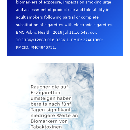
biomarkers of exposure, impacts on smoking urge
and assessment of product use and tolerability in
adult smokers following partial or complete
substitution of cigarettes with electronic cigarettes.
BMC Public Health. 2016 Jul 11;16:543. doi:
10.1186/s12889-016-3236-1. PMID: 27401980;
PMCID: PMC4940751.