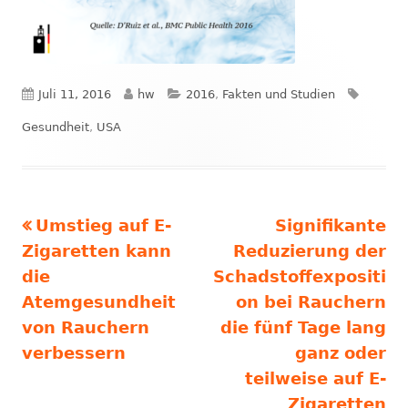
Veröffentlicht
Autor
Kategorien
Schlagw
Juli 11, 2016
hw
2016
,
Fakten und Studien
am
Gesundheit
,
USA
Vorheriger
Nächster
Umstieg auf E-
Signifikante
Beitrags-
Beitrag:
Beitrag
Zigaretten kann
Reduzierung der
Navigation
die
Schadstoffexpositi
Atemgesundheit
on bei Rauchern
von Rauchern
die fünf Tage lang
verbessern
ganz oder
teilweise auf E-
Zigaretten