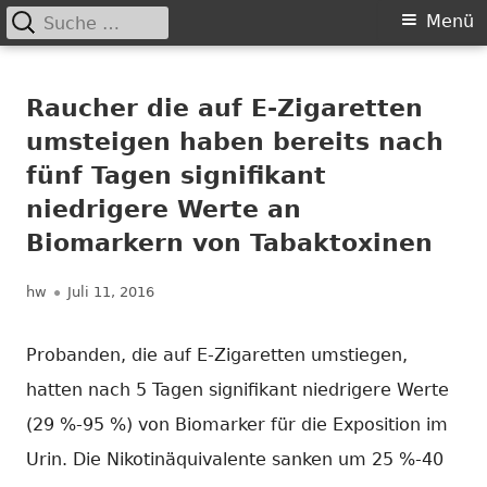
Suche
Primäres
Menü
nach:
Springe
Menü
Chance nicht genutzt
leider …
zum
Raucher die auf E-Zigaretten
Inhalt
umsteigen haben bereits nach
fünf Tagen signifikant
niedrigere Werte an
Biomarkern von Tabaktoxinen
Autor
Veröffentlicht
hw
Juli 11, 2016
am
Probanden, die auf E-Zigaretten umstiegen,
hatten nach 5 Tagen signifikant niedrigere Werte
(29 %-95 %) von Biomarker für die Exposition im
Urin. Die Nikotinäquivalente sanken um 25 %-40