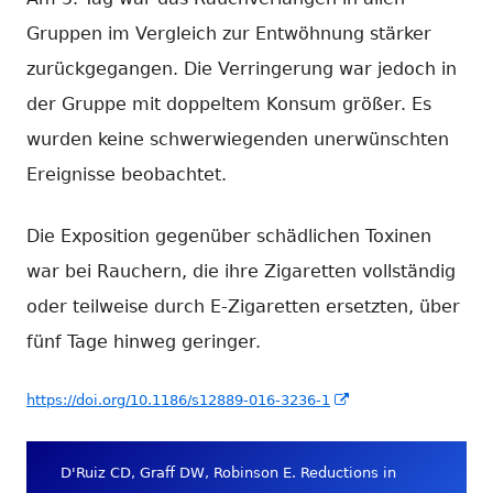
Gruppen im Vergleich zur Entwöhnung stärker
zurückgegangen. Die Verringerung war jedoch in
der Gruppe mit doppeltem Konsum größer. Es
wurden keine schwerwiegenden unerwünschten
Ereignisse beobachtet.
Die Exposition gegenüber schädlichen Toxinen
war bei Rauchern, die ihre Zigaretten vollständig
oder teilweise durch E-Zigaretten ersetzten, über
fünf Tage hinweg geringer.
In
https://doi.org/10.1186/s12889-016-3236-1
neuem
Fenster
D'Ruiz CD, Graff DW, Robinson E. Reductions in
öffnen