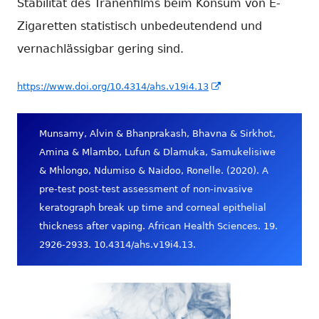
Stabilität des Tränenfilms beim Konsum von E-
Zigaretten statistisch unbedeutendend und
vernachlässigbar gering sind.
In
https://www.doi.org/10.4314/ahs.v19i4.13
neuem
Fenster
Munsamy, Alvin & Bhanprakash, Bhavna & Sirkhot,
öffnen
Amina & Mlambo, Lufun & Dlamuka, Samukelisiwe
& Mhlongo, Ndumiso & Naidoo, Ronelle. (2020). A
pre-test post-test assessment of non-invasive
keratograph break up time and corneal epithelial
thickness after vaping. African Health Sciences. 19.
2926-2933. 10.4314/ahs.v19i4.13.