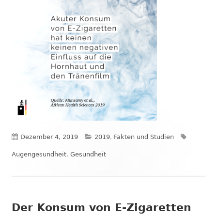
Veröffentlicht
Kategorien
Schlagwö
Dezember 4, 2019
2019
,
Fakten und Studien
am
Augengesundheit
,
Gesundheit
Der Konsum von E-Zigaretten