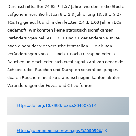
Durchschnittsalter 24,85 ± 1,57 Jahre) wurden in die Studie
aufgenommen. Sie hatten 6 ± 2,3 Jahre lang 13,53 ± 5,27
TCs/Tag geraucht und in den letzten 2,4 ± 1,08 Jahren ECs
gedampft. Wir konnten keine statistisch signifikanten
Veränderungen bei SFCT, CFT und CT der anderen Punkte
nach einem der vier Versuche feststellen. Die akuten
Veränderungen von CFT und CT nach EC-Vaping oder TC-
Rauchen unterschieden sich nicht signifikant von denen der
Scheinstudie. Rauchen und Dampfen scheint bei jungen,
dualen Rauchern nicht zu statistisch signifikanten akuten
Veränderungen der Fovea und CT zu führen.
In
https://doi.org/10.3390/toxics8040085
neuem
Fenster
öffnen
In
https://pubmed.ncbi.nlm.nih.gov/33050596/