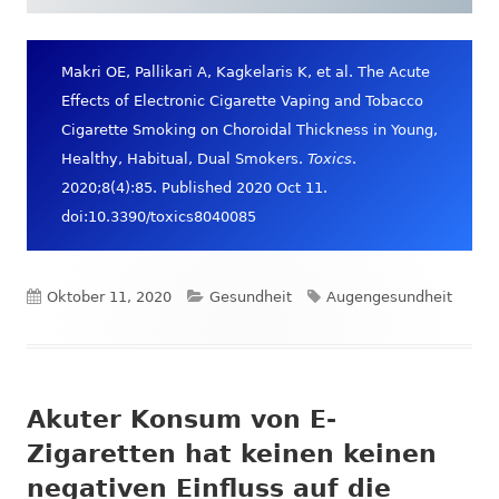
neuem
Fenster
öffnen
Makri OE, Pallikari A, Kagkelaris K, et al. The Acute
Effects of Electronic Cigarette Vaping and Tobacco
Cigarette Smoking on Choroidal Thickness in Young,
Healthy, Habitual, Dual Smokers.
Toxics
.
2020;8(4):85. Published 2020 Oct 11.
doi:10.3390/toxics8040085
Veröffentlicht
Kategorien
Schlagwörter
Oktober 11, 2020
Gesundheit
Augengesundheit
am
Akuter Konsum von E-
Zigaretten hat keinen keinen
negativen Einfluss auf die