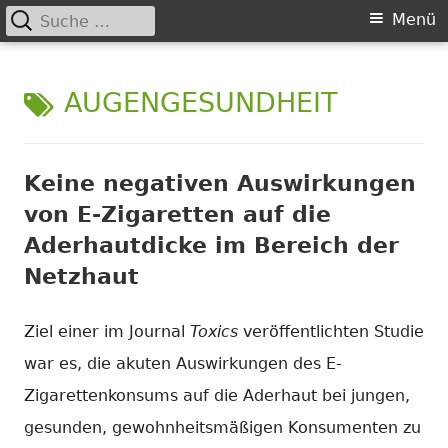
Suche
Primäres
Menü
nach:
Springe
Menü
Chance nicht genutzt
leider …
zum
SCHLAGWORT:
AUGENGESUNDHEIT
Inhalt
Keine negativen Auswirkungen
von E-Zigaretten auf die
Aderhautdicke im Bereich der
Netzhaut
Ziel einer im Journal
Toxics
veröffentlichten Studie
war es, die akuten Auswirkungen des E-
Zigarettenkonsums auf die Aderhaut bei jungen,
gesunden, gewohnheitsmäßigen Konsumenten zu