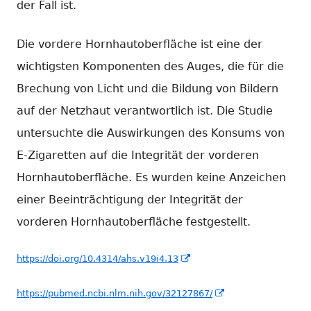
der Fall ist.
Die vordere Hornhautoberfläche ist eine der
wichtigsten Komponenten des Auges, die für die
Brechung von Licht und die Bildung von Bildern
auf der Netzhaut verantwortlich ist. Die Studie
untersuchte die Auswirkungen des Konsums von
E-Zigaretten auf die Integrität der vorderen
Hornhautoberfläche. Es wurden keine Anzeichen
einer Beeinträchtigung der Integrität der
vorderen Hornhautoberfläche festgestellt.
In
https://doi.org/10.4314/ahs.v19i4.13
neuem
In
https://pubmed.ncbi.nlm.nih.gov/32127867/
Fenster
neuem