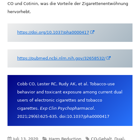
CO und Cotinin, was die Vorteile der Zigarettenentwöhnung
hervorhebt.
In
https://doi.org/10.1037/pha0000417
neuem
Fenster
öffnen
In
https://pubmed.ncbi.nlm.nih.gov/32658532/
neuem
Fenster
öffnen
Cobb CO, Lester RC, Rudy AK, et al. Tobacco-use
behavior and toxicant exposure among current dual
users of electronic cigarettes and tobacco
cigarettes.
Exp Clin Psychopharmacol
.
2021;29(6):625-635. doi:10.1037/pha0000417
Veröffentlicht
Kategorien
Schlagwörter
Juli 13, 2020
Harm Reduction
CO-Gehalt
,
Dual-