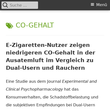
Suche
Primäres
Menü
nach:
Springe
Menü
Chance nicht genutzt
leider …
zum
SCHLAGWORT:
CO-GEHALT
Inhalt
E-Zigaretten-Nutzer zeigen
niedrigeren CO-Gehalt in der
Ausatemluft im Vergleich zu
Dual-Usern und Rauchern
Eine Studie aus dem Journal
Experimental and
Clinical Psychopharmacology
hat das
Konsumverhalten, die Schadstoffbelastung und
die subjektiven Empfindungen bei Dual-Usern