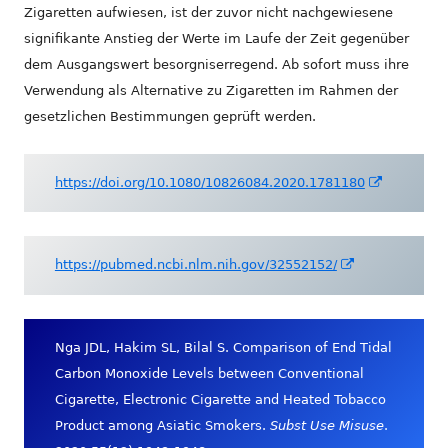
Zigaretten aufwiesen, ist der zuvor nicht nachgewiesene
signifikante Anstieg der Werte im Laufe der Zeit gegenüber
dem Ausgangswert besorgniserregend. Ab sofort muss ihre
Verwendung als Alternative zu Zigaretten im Rahmen der
gesetzlichen Bestimmungen geprüft werden.
In
https://doi.org/10.1080/10826084.2020.1781180
neuem
Fenster
öffnen
In
https://pubmed.ncbi.nlm.nih.gov/32552152/
neuem
Fenster
öffnen
Nga JDL, Hakim SL, Bilal S. Comparison of End Tidal
Carbon Monoxide Levels between Conventional
Cigarette, Electronic Cigarette and Heated Tobacco
Product among Asiatic Smokers.
Subst Use Misuse
.