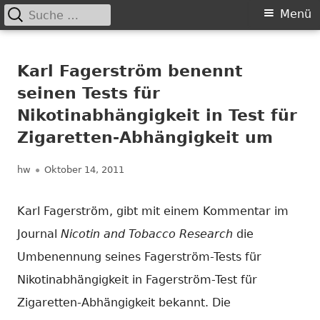
Suche
Primäres
Menü
nach:
Springe
Menü
Chance nicht genutzt
leider …
zum
Karl Fagerström benennt
Inhalt
seinen Tests für
Nikotinabhängigkeit in Test für
Zigaretten-Abhängigkeit um
Autor
Veröffentlicht
hw
Oktober 14, 2011
am
Karl Fagerström, gibt mit einem Kommentar im
Journal
Nicotin and Tobacco Research
die
Umbenennung seines Fagerström-Tests für
Nikotinabhängigkeit in Fagerström-Test für
Zigaretten-Abhängigkeit bekannt. Die