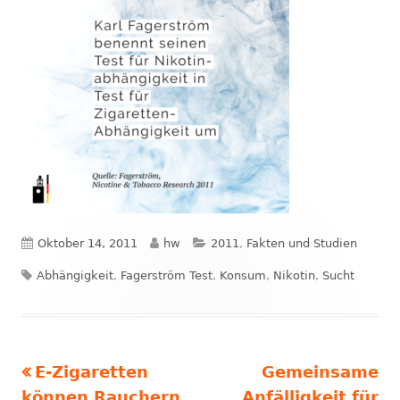
Veröffentlicht
Autor
Kategorien
Oktober 14, 2011
hw
2011
,
Fakten und Studien
Schlagwörter
am
Abhängigkeit
,
Fagerström Test
,
Konsum
,
Nikotin
,
Sucht
Vorheriger
Nächster
E-Zigaretten
Gemeinsame
Beitrags-
Beitrag:
Beitrag
können Rauchern
Anfälligkeit für