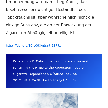
Umbenennung wird damit begründet, dass
Nikotin zwar ein wichtiger Bestandteil des
Tabakrauchs ist, aber wahrscheinlich nicht die
einzige Substanz, die an der Entwicklung der
Zigaretten-Abhängigkeit beteiligt ist.
In
https://doi.org/10.1093/ntr/ntr137
neuem
Fenster
Fagerström K. Determinants of tobacco use and
öffnen
renaming the FTND to the Fagerstrom Test for
Cigarette Dependence.
Nicotine Tob Res
.
2012;14(1):75-78. doi:10.1093/ntr/ntr137