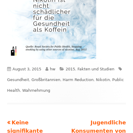
Veröffentlicht
Autor
Kategorien
Schl
August 3, 2015
hw
2015
,
Fakten und Studien
am
Gesundheit
,
Großbritannien
,
Harm Reduction
,
Nikotin
,
Public
Health
,
Wahrnehmung
Vorheriger
Nächster
Keine
Jugendliche
Beitrags-
Beitrag:
Beitrag
signifikante
Konsumenten von