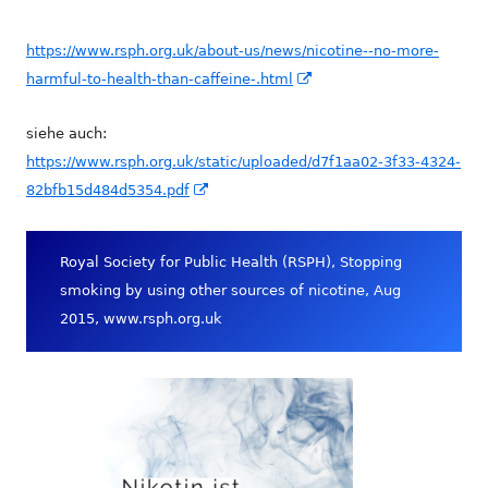
https://www.rsph.org.uk/about-us/news/nicotine--no-more-
In
harmful-to-health-than-caffeine-.html
neuem
siehe auch:
Fenster
https://www.rsph.org.uk/static/uploaded/d7f1aa02-3f33-4324-
öffnen
In
82bfb15d484d5354.pdf
neuem
Fenster
Royal Society for Public Health (RSPH), Stopping
öffnen
smoking by using other sources of nicotine, Aug
2015, www.rsph.org.uk