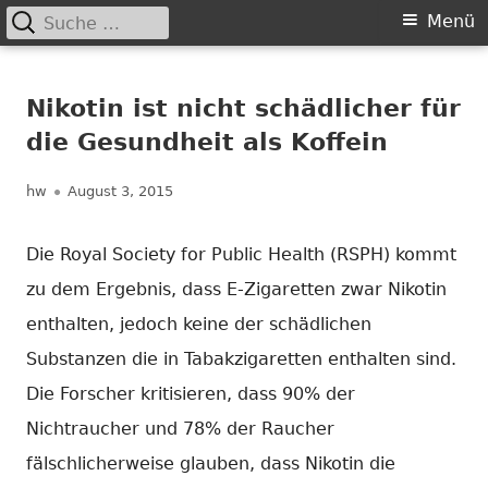
Suche
Primäres
Menü
nach:
Springe
Menü
Chance nicht genutzt
leider …
zum
Nikotin ist nicht schädlicher für
Inhalt
die Gesundheit als Koffein
Autor
Veröffentlicht
hw
August 3, 2015
am
Die Royal Society for Public Health (RSPH) kommt
zu dem Ergebnis, dass E-Zigaretten zwar Nikotin
enthalten, jedoch keine der schädlichen
Substanzen die in Tabakzigaretten enthalten sind.
Die Forscher kritisieren, dass 90% der
Nichtraucher und 78% der Raucher
fälschlicherweise glauben, dass Nikotin die