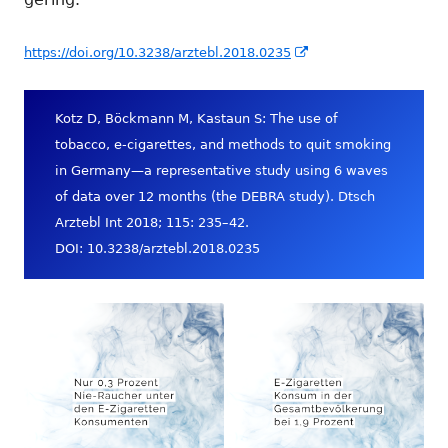
In
https://doi.org/10.3238/arztebl.2018.0235
neuem
Fenster
Kotz D, Böckmann M, Kastaun S: The use of
öffnen
tobacco, e-cigarettes, and methods to quit smoking
in Germany—a representative study using 6 waves
of data over 12 months (the DEBRA study). Dtsch
Arztebl Int 2018; 115: 235–42.
DOI: 10.3238/arztebl.2018.0235