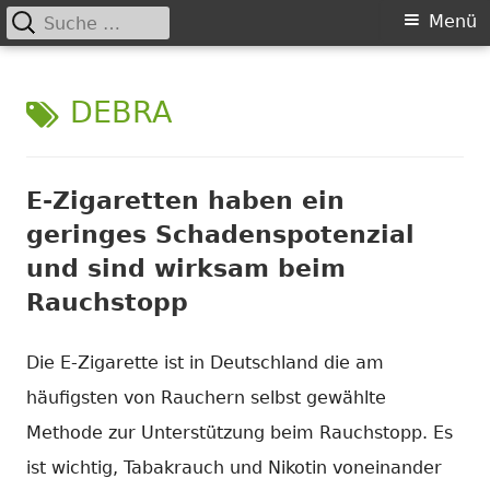
Suche
Primäres
Menü
nach:
Springe
Menü
Chance nicht genutzt
leider …
zum
SCHLAGWORT:
DEBRA
Inhalt
E-Zigaretten haben ein
geringes Schadenspotenzial
und sind wirksam beim
Rauchstopp
Die E-Zigarette ist in Deutschland die am
häufigsten von Rauchern selbst gewählte
Methode zur Unterstützung beim Rauchstopp. Es
ist wichtig, Tabakrauch und Nikotin voneinander