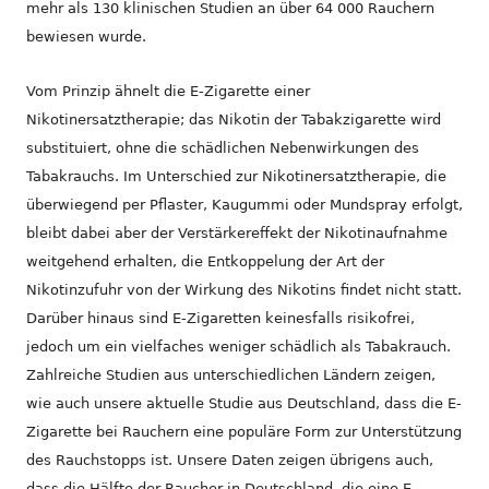
mehr als 130 klinischen Studien an über 64 000 Rauchern
bewiesen wurde.
Vom Prinzip ähnelt die E-Zigarette einer
Nikotinersatztherapie; das Nikotin der Tabakzigarette wird
substituiert, ohne die schädlichen Nebenwirkungen des
Tabakrauchs. Im Unterschied zur Nikotinersatztherapie, die
überwiegend per Pflaster, Kaugummi oder Mundspray erfolgt,
bleibt dabei aber der Verstärkereffekt der Nikotinaufnahme
weitgehend erhalten, die Entkoppelung der Art der
Nikotinzufuhr von der Wirkung des Nikotins findet nicht statt.
Darüber hinaus sind E-Zigaretten keinesfalls risikofrei,
jedoch um ein vielfaches weniger schädlich als Tabakrauch.
Zahlreiche Studien aus unterschiedlichen Ländern zeigen,
wie auch unsere aktuelle Studie aus Deutschland, dass die E-
Zigarette bei Rauchern eine populäre Form zur Unterstützung
des Rauchstopps ist. Unsere Daten zeigen übrigens auch,
dass die Hälfte der Raucher in Deutschland, die eine E-