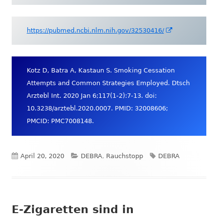
neuem
Fenster
öffnen
In
https://pubmed.ncbi.nlm.nih.gov/32530416/
neuem
Fenster
öffnen
Kotz D, Batra A, Kastaun S. Smoking Cessation
Attempts and Common Strategies Employed. Dtsch
Arztebl Int. 2020 Jan 6;117(1-2):7-13. doi:
10.3238/arztebl.2020.0007. PMID: 32008606;
PMCID: PMC7008148.
Veröffentlicht
Kategorien
Schlagwörter
April 20, 2020
DEBRA
,
Rauchstopp
DEBRA
am
E-Zigaretten sind in