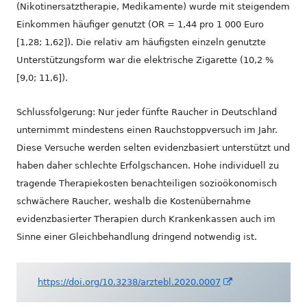
(Nikotinersatztherapie, Medikamente) wurde mit steigendem
Einkommen häufiger genutzt (OR = 1,44 pro 1 000 Euro
[1,28; 1,62]). Die relativ am häufigsten einzeln genutzte
Unterstützungsform war die elektrische Zigarette (10,2 %
[9,0; 11,6]).
Schlussfolgerung: Nur jeder fünfte Raucher in Deutschland
unternimmt mindestens einen Rauchstoppversuch im Jahr.
Diese Versuche werden selten evidenzbasiert unterstützt und
haben daher schlechte Erfolgschancen. Hohe individuell zu
tragende Therapiekosten benachteiligen sozioökonomisch
schwächere Raucher, weshalb die Kostenübernahme
evidenzbasierter Therapien durch Krankenkassen auch im
Sinne einer Gleichbehandlung dringend notwendig ist.
In
https://doi.org/10.3238/arztebl.2020.0007
neuem