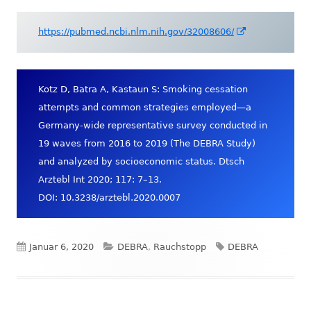
Fenster
öffnen
In
https://pubmed.ncbi.nlm.nih.gov/32008606/
neuem
Fenster
öffnen
Kotz D, Batra A, Kastaun S: Smoking cessation
attempts and common strategies employed—a
Germany-wide representative survey conducted in
19 waves from 2016 to 2019 (The DEBRA Study)
and analyzed by socioeconomic status. Dtsch
Arztebl Int 2020; 117: 7–13.
DOI: 10.3238/arztebl.2020.0007
Veröffentlicht
Kategorien
Schlagwörter
Januar 6, 2020
DEBRA
,
Rauchstopp
DEBRA
am