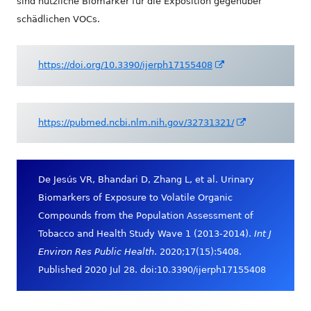
sind nützliche Biomarker für die Exposition gegenüber
schädlichen VOCs.
In
https://doi.org/10.3390/ijerph17155408
neuem
Fenster
öffnen
In
https://pubmed.ncbi.nlm.nih.gov/32731321/
neuem
Fenster
öffnen
De Jesús VR, Bhandari D, Zhang L, et al. Urinary
Biomarkers of Exposure to Volatile Organic
Compounds from the Population Assessment of
Tobacco and Health Study Wave 1 (2013-2014).
Int J
Environ Res Public Health
. 2020;17(15):5408.
Published 2020 Jul 28. doi:10.3390/ijerph17155408