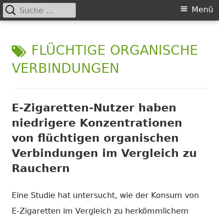
Suche
Primäres
Menü
nach:
Springe
Menü
Chance nicht genutzt
leider …
zum
SCHLAGWORT:
FLÜCHTIGE ORGANISCHE
Inhalt
VERBINDUNGEN
E-Zigaretten-Nutzer haben
niedrigere Konzentrationen
von flüchtigen organischen
Verbindungen im Vergleich zu
Rauchern
Eine Studie hat untersucht, wie der Konsum von
E-Zigaretten im Vergleich zu herkömmlichem