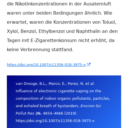
die Nikotinkonzentrationen in der Ausatemluft
waren unter beiden Bedingungen ähnlich. Wie
erwartet, waren die Konzentrationen von Toluol,
Xylol, Benzol, Ethylbenzol und Naphthalin an den
Tagen mit E-Zigarettenkonsum nicht erhöht, da
keine Verbrennung stattfand.
In
https://doi.org/10.1007/s11356-018-3975-x
neuem
Fenster
van Drooge, B.L., Marco, E., Perez, N.
et al.
öffnen
Influence of electronic cigarette vaping on the
composition of indoor organic pollutants, particles,
and exhaled breath of bystanders.
Environ Sci
Pollut Res
26
, 4654–4666 (2019).
https://doi.org/10.1007/s11356-018-3975-x