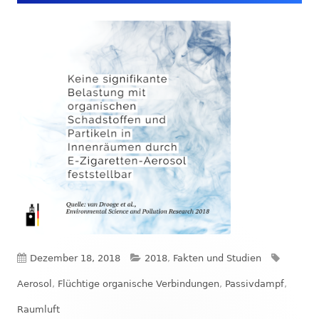
Veröffentlicht
Kategorien
Schlagw
Dezember 18, 2018
2018
,
Fakten und Studien
am
Aerosol
,
Flüchtige organische Verbindungen
,
Passivdampf
,
Raumluft