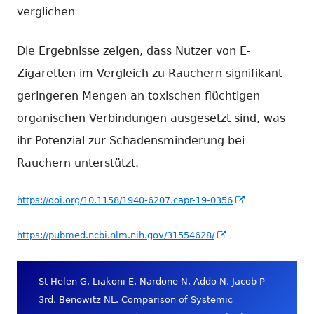
verglichen
Die Ergebnisse zeigen, dass Nutzer von E-
Zigaretten im Vergleich zu Rauchern signifikant
geringeren Mengen an toxischen flüchtigen
organischen Verbindungen ausgesetzt sind, was
ihr Potenzial zur Schadensminderung bei
Rauchern unterstützt.
In
https://doi.org/10.1158/1940-6207.capr-19-0356
neuem
In
https://pubmed.ncbi.nlm.nih.gov/31554628/
Fenster
neuem
öffnen
Fenster
St Helen G, Liakoni E, Nardone N, Addo N, Jacob P
öffnen
3rd, Benowitz NL. Comparison of Systemic